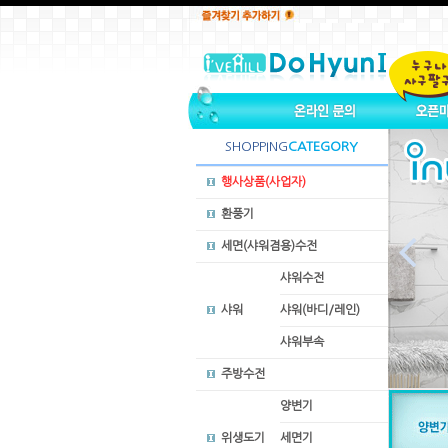
SHOPPING
CATEGORY
행사상품(사업자)
환풍기

세면(샤워겸용)수전
샤워수전
샤워
샤워(바디/레인)
샤워부속
주방수전
양변기
위생도기
세면기