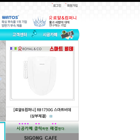

[로얄&컴퍼니]
RB1730G
스마트비데
(상부체결)
166,800원