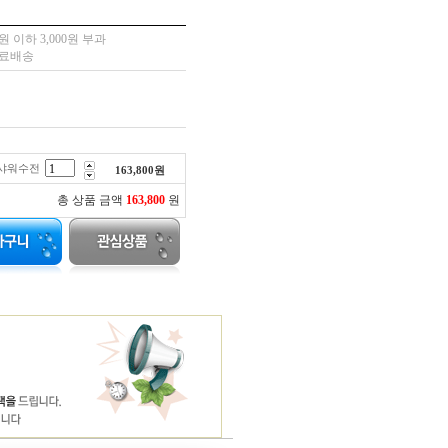
 이하 3,000원 부과
무료배송
5샤워수전
163,800
원
총 상품 금액
163,800
원