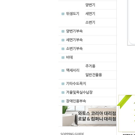
양변기
위생도기
세면기
소변기
양변기부속
세면기부속
소변기부속
비데
주거용
액세서리
일반건물용
기타수도꼭지
거울및욕실수납장
장애인용부속