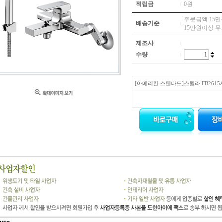
적립금
0원
주문금액 15만원
배송기준
15만원이상 
제조사
수량
[아메리칸 스탠다드]스텔라 FB261