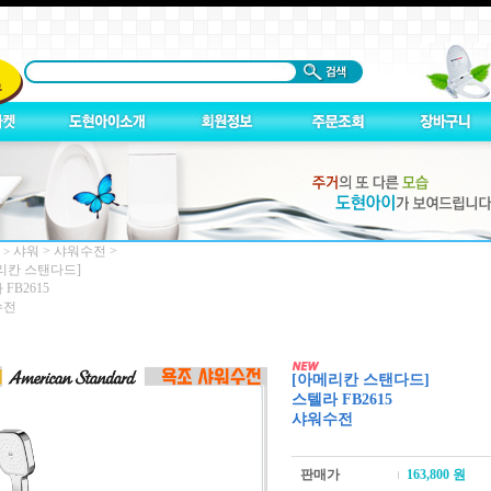
샤워
>
샤워수전
>
 >
리칸 스탠다드]
FB2615
수전
[아메리칸 스탠다드]
스텔라 FB2615
샤워수전
판매가
163,800
원