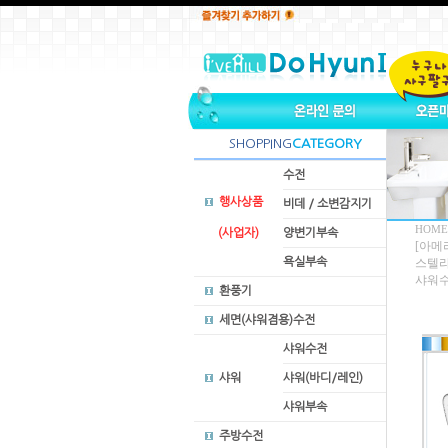
SHOPPING
CATEGORY
수전
행사상품
비데 / 소변감지기
HOME
(사업자)
양변기부속
[아메
욕실부속
스텔라 
샤워
환풍기
세면(샤워겸용)수전
샤워수전
샤워
샤워(바디/레인)
샤워부속
주방수전