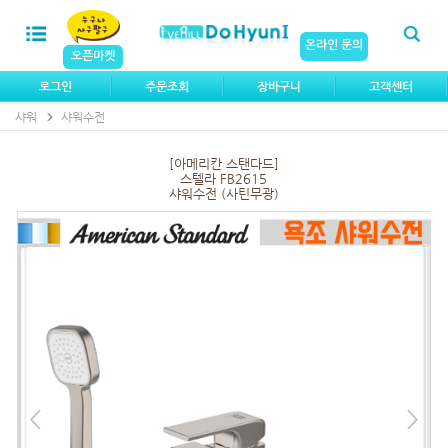
온라인 문의
오픈마켓
로그인
주문조회
장바구니
고객센터
샤워
샤워수전
[아메리칸 스탠다드]
스텔라 FB2615
샤워수전 (사틴무광)