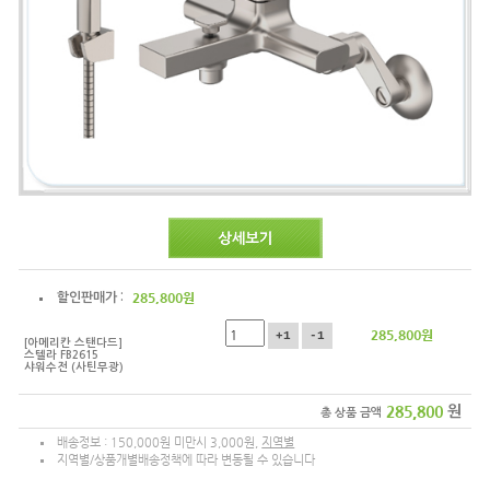
285,800
원
할인판매가 :
285,800
원
+1
-1
[아메리칸 스탠다드]
스텔라 FB2615
샤워수전 (사틴무광)
285,800
원
총 상품 금액
배송정보 : 150,000원 미만시 3,000원,
지역별
지역별/상품개별배송정책에 따라 변동될 수 있습니다