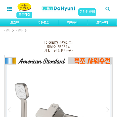
온라인 문의
오픈마켓
로그인
주문조회
장바구니
고객센터
샤워
샤워수전
[아메리칸 스탠다드]
리비어 FB2614
샤워수전 (사틴무광)