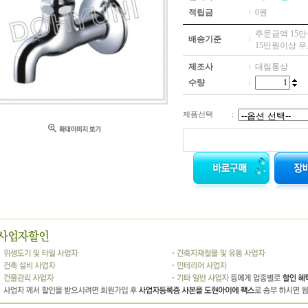
적립금
0원
주문금액 15만원
배송기준
15만원이상 
제조사
대림통상
수량
제품선택
: