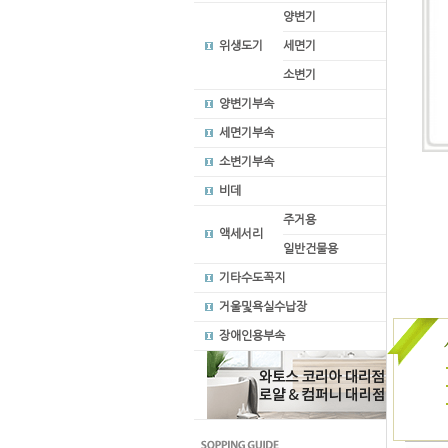
양변기
위생도기
세면기
소변기
양변기부속
세면기부속
소변기부속
비데
주거용
액세서리
일반건물용
기타수도꼭지
거울및욕실수납장
장애인용부속