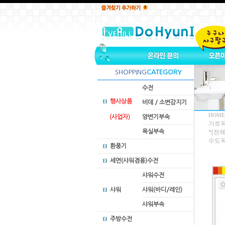
SHOPPING
CATEGORY
수전
행사상품
비데 / 소변감지기
HOME
(사업자)
양변기부속
가로
욕실부속
*(전
수도
환풍기
세면(샤워겸용)수전
샤워수전
샤워
샤워(바디/레인)
샤워부속
주방수전