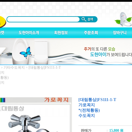
기타수도꼭지
>
[대림통상]FS111-1-T
 >
꼭지
체황동)
꼭지
[대림통상]FS111-1-T
가로꼭지
*(전체황동)
수도꼭지
판매가
15,800
원