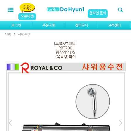
온라인 문의
오픈마켓
로그인
주문조회
장바구니
고객센터
샤워
샤워수전
[로얄&컴퍼니]
RBT700
형상기억T/S
(목욕탕)좌식