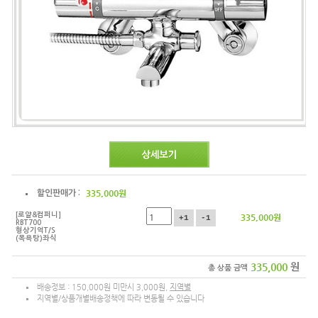
335,000
원
할인판매가 :
[로얄&컴퍼니]
335,000
원
+1
-1
RBT700
형상기억T/S
(목욕탕)좌식
335,000
원
총 상품 금액
배송정보 : 150,000원 미만시 3,000원,
지역별
지역별/상품개별배송정책에 따라 변동될 수 있습니다