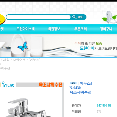
샤워
>
샤워수전
>
[이누스]
 >
0
샤워수전
[이누스]
N-0430
욕조샤워수전
판매가
147,800
원
적립금
1%