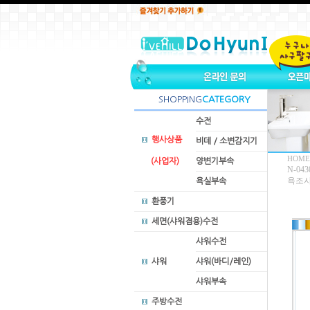
SHOPPING
CATEGORY
수전
행사상품
비데 / 소변감지기
HOME
(사업자)
양변기부속
N-043
욕조
욕실부속
환풍기
세면(샤워겸용)수전
샤워수전
샤워
샤워(바디/레인)
샤워부속
주방수전