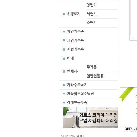
양변기
위생도기
세면기
소변기
양변기부속
세면기부속
소변기부속
비데
주거용
액세서리
일반건물용
기타수도꼭지
거울및욕실수납장
장애인용부속