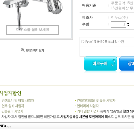
주문금액 15만원
배송기준
15만원이상 
제조사
이누스(주)
수량
마우스를 올려보세요
[이누스]N-0430욕조샤워수전